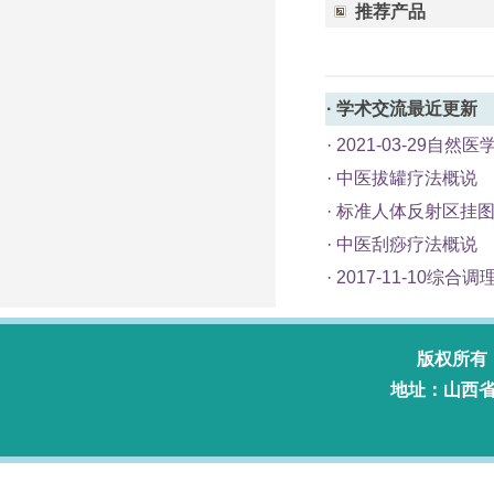
推荐产品
·
学术交流
最近更新
·
2021-03-29自
·
中医拔罐疗法概说
·
标准人体反射区挂
·
中医刮痧疗法概说
·
2017-11-10综
版权所有
地址：山西省