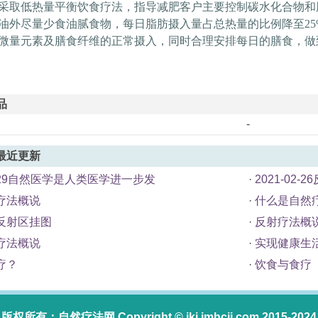
采取低热量平衡饮食疗法，指导减肥客户主要控制碳水化合物和
油外尽量少食油腻食物，每日脂肪摄入量占总热量的比例降至
2
微量元素及膳食纤维的正常摄入，同时合理安排每日的膳食，做
品
-
最近更新
03-29自然医学是人类医学进一步发
·
2021-02
疗法概说
·
什么是自然
反射区挂图
·
反射疗法概
疗法概说
·
实现健康生
疗？
·
饮食与食疗
版权所有：
自然疗法网
Copyright ©
jkj.jmhcjj.com
2015-2024