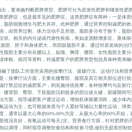
，要准确判断肥胖类型。肥胖可分为原发性肥胖和继发性肥胖
类肥胖症，也是最常见的肥胖症。这类肥胖症有两种：一是体质
，脂肪细胞增生与肥大并存。此种肥胖，通过营养控制减肥的效
病，由营养过剩、体力活动不足所致。脂肪多分布于躯干，脂肪
症状。相关的内分泌或代谢性疾病，有如皮质醇增多症、垂体病
是面部、脖子和身体肥大，而四肢脂肪不多。通过对原发病的治
性脂肪主要分布在腰以上，如颈、胸背、腰部。女性脂肪主要分
读体检、病历等资料，对减肥客户的肥胖类型包括具体种类准确
了团队工作室所采用的按摩疗法、拔罐疗法、运动疗法和营养
是：按摩疗法方面，主要在腰臀部、腹部及其它相关部位进行按
磁疗禁忌症的减肥客户，则实施传统按摩；各种按摩均与反射疗
、腰背部、臀部、下肢脂肪沉积较多的部位拔火罐，留罐期间可
法方面，指导减肥客户通过运动，增加机体能量消耗，减少体内
氧运动为主，也可根据体质与个人爱好等辅以力量性运动、球类
度，通常以最大心率的
60%-80%
为宜，从最大心率的
60%
开始，
质情况良好，有氧运动可每天
2
次。营养食疗方面，针对肥胖的
加以调理，同时指导调整饮食结构和饮食习惯
,
做到无损害控制