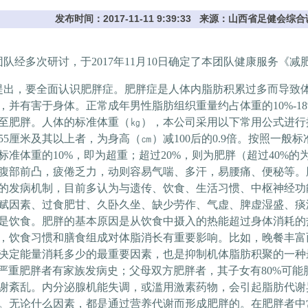
发布时间：2017-11-11 9:39:33 来源：山西省足健
队经
多次研讨，于
2017
年
11
月
10
日确定了本团队健康服务《减
，要全面认识肥胖症。肥胖症是人体内脂肪积累过多而导致体
，并有害于身体。正常成年男性脂肪组织重量约占体重的
10%-1
至肥胖。人体的标准体重（㎏），本公司采用以下常用公式进行
55
厘米及其以上者，为身高（㎝）减
100
后的
0.9
倍。按照一般标
标准体重的
10%
，即为超重；超过
20%
，则为肥胖（超过
40%
的
腹部前凸，疲倦乏力，动则容易气喘、多汗，易腰痛、便秘等。
的发病机制，目前多认为与遗传、饮食、生活习惯、中枢神经功
赋因素、过食肥甘、久卧久坐、缺少劳作、气虚、脾虚湿盛、痰
是饮食。肥胖的基本原因是从饮食中摄入的热能超过身体消耗的
，饮食习惯和膳食组成对体脂消长有重要影响。比如，晚餐丰富
决定能量消耗多少的最重要因素，也是抑制机体脂肪积聚的一种
严重肥胖者有家族发病史；父母双方肥胖者，其子女有
80%
可能
谢紊乱。内分泌腺机能失调，或滥用激素药物，会引起脂肪代谢
。无论什么因素，都是通过营养代谢而形成肥胖的。在肥胖者中