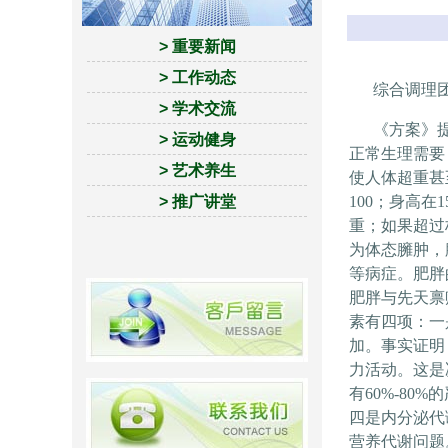
> 重要新闻
> 工作动态
综合调理团
> 学术交流
《方案》提出
> 运动健身
正常生理需要
> 艺术养生
使人体超重甚
> 推广讲堂
100
；身高在
1
重；如果超过
为体态臃肿，
等病症。肥胖
肥胖与先天禀
素有四项：一
加。事实证明
力活动。这是
有
60%-80%
的
四是内分泌代
营养代谢问题