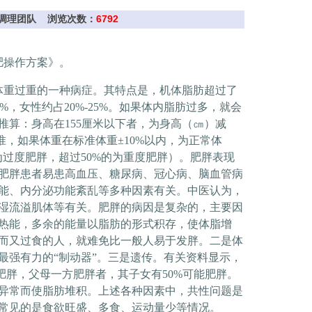
会综合调理团队 浏览次数：
6792
肥操作方案》。
重过重的一种病症。其特点是，机体脂肪超过了
8%
，女性约占
20%-25%
。如果体内脂肪过多，就会
推算：身高在
155
厘米以下者，为身高（㎝）减
准，如果体重在标准体重±
10%
以内，为正常体
为过度肥胖，超过
50%
的为重度肥胖）。肥胖表现
肥胖患者易患高血压、糖尿病、冠心病、脑血管病
能、内分泌功能紊乱等多种因素有关。中医认为，
湿流溢肌体等有关。肥胖的病因是复杂的，主要因
热能，多余的能量以脂肪的形式积存，使体脂增
而又过食的人，就难免比一般人易于发胖。二是体
最强有力的“制动器”。三是遗传。有关资料显示，
肥胖，父母一方肥胖者，其子女有
50%
可能肥胖。
异常而使脂肪堆积。上述各种因素中，共性问题是
常见的是食欲旺盛、多食、运动量少等情况。