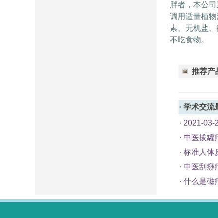
胖者，本公司
调用适量植物
素、无机盐、
不吃食物。
推荐产
·
学术交流
·
2021-
·
中医拔罐
·
标准人体
·
中医刮痧
·
什么是磁