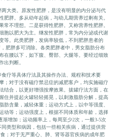
两大类。原发性肥胖，是没有明显的内分泌与代
性肥胖。多从幼年起病，与幼儿期营养过剩有关。
果常不理想。二是获得性肥胖。又称营养性肥胖。
细胞以肥大为主。继发性肥胖，常为内分泌或代谢
变等。此类肥胖，发病率较低，不到肥胖患者的
疗，肥胖多可消除。各类肥胖者中，男女脂肪分布
布在腰以下，如下腹、臀部、大腿等。要经过细致
作出判断。
食疗等具体疗法及其操作办法、规程和技术要
摩；对于没有磁疗禁忌症的减肥客户，均实施磁疗
法结合，以更好增强按摩效果。拔罐疗法方面，在
握住并提起火罐轻轻摇晃，以刺激脂肪分解，提高
脂肪含量，减轻体重；运动方式上，以中等强度、
运动等；运动强度上，根据不同体质和年龄，选择
逐渐增加；运动频率上，每周至少
2
次，一般
3-5
次
不同类型和病因，包括一些相关疾病，通过提供营
饮食；对于无严重心、肺、肾等器官疾病的成年肥