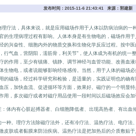
发布时间：2015-11-6 21:43:41 来源：郭
理疗法，具体来说，就是应用磁场作用于人体以防病治病的一
官的生理病理过程有影响。人体本身是有生物电的，磁场作用于
经的兴奋性、细胞内外的物质交换和生物化学反应过程。按中医
，行气血，营阴阳，濡筋骨，利关节”，使人体成为有机的统一
疗的作用，至少有镇痛、镇静、调节神经与血管功能、改善血液
体生物电，或者说能够影响经络感传。当然，用于人体的磁场必
用的磁场，经过科学研究和检验，是适量的，实践证明也的确有
血压，加快血流、促进循环等方面，效果好。磁疗的一个明显特
作用，多次磁疗或者对磁疗用品使用一段时间以后磁场效应会加
：体内有心脏起搏器者、白细胞降低者、出现高热者、有出血
一种。理疗方法除磁疗法外，还有冷疗法、温热疗法、电疗法
激皮肤或者黏膜来防治疾病。温热疗法是把加热后的介质敷贴于