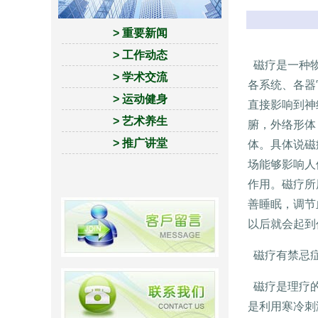
> 重要新闻
> 工作动态
磁疗是一种物
> 学术交流
各系统、各器
> 运动健身
直接影响到神
> 艺术养生
腑，外络形体
> 推广讲堂
体。具体说磁
场能够影响人
作用。磁疗所
善睡眠，调节
以后就会起到
磁疗有禁忌症
磁疗是理疗的
是利用寒冷刺