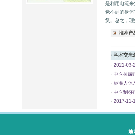
是利用电流来
觉不到的身体
复。总之，理
推荐产
·
学术交流
·
2021-
·
中医拔罐
·
标准人体
·
中医刮痧
·
2017-
地