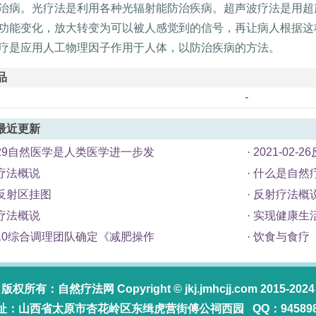
治病。光疗法是利用各种光辐射能防治疾病。超声波疗法是用超
功能变化，放大转变为可以被人感觉到的信号，再让病人根据这
疗是应用人工物理因子作用于人体，以防治疾病的方法。
品
-
最近更新
03-29自然医学是人类医学进一步发
·
2021-02
疗法概说
·
什么是自然
反射区挂图
·
反射疗法概
疗法概说
·
实现健康生
11-10综合调理团队确定《减肥操作
·
饮食与食疗
版权所有：
自然疗法网
Copyright ©
jkj.jmhcjj.com
2015-2024
址：山西省太原市杏花岭区东缉虎营街傅公祠西园 QQ：945898